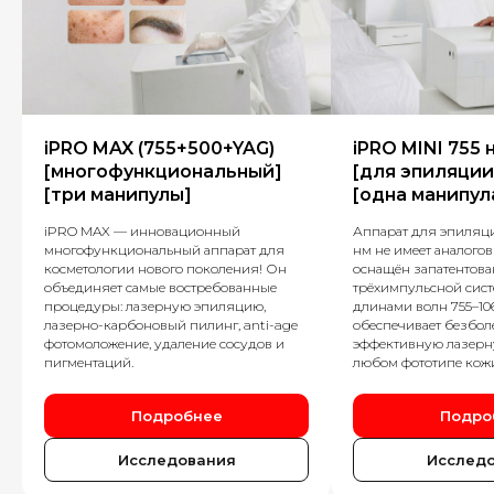
iPRO MAX (755+500+YAG)
iPRO MINI 755 
[многофункциональный]
[для эпиляции
[три манипулы]
[одна манипул
iPRO MAX — инновационный
Аппарат для эпиляци
многофункциональный аппарат для
нм не имеет аналогов
косметологии нового поколения! Он
оснащён запатентов
объединяет самые востребованные
трёхимпульсной сист
процедуры: лазерную эпиляцию,
длинами волн 755–106
лазерно-карбоновый пилинг, anti-age
обеспечивает безбо
фотомоложение, удаление сосудов и
эффективную лазерн
пигментаций.
любом фототипе кож
Подробнее
Подро
Исследования
Исслед