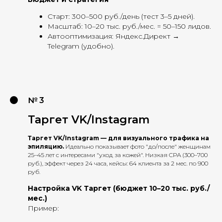
Старт: 300–500 руб./день (тест 3–5 дней).
Масштаб: 10–20 тыс. руб./мес. = 50–150 лидов.
Автооптимизация: Яндекс.Директ →
Telegram (удобно).
№ 3
Таргет VK/Instagram
Таргет VK/Instagram — для визуального трафика на
эпиляцию.
Идеально показывает фото "до/после" женщинам
25–45 лет с интересами "уход за кожей". Низкая CPA (300–700
руб.), эффект через 24 часа, кейсы: 64 клиента за 2 мес. по 900
руб.
Настройка VK Таргет (бюджет 10–20 тыс. руб./
мес.)
Пример: