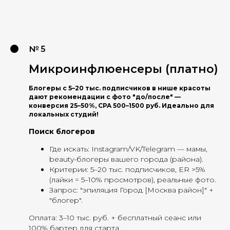
№ 5
Микроинфлюенсеры (платно)
Блогеры с 5–20 тыс. подписчиков в нише красоты
дают рекомендации с фото "до/после" —
конверсия 25–50%, CPA 500–1500 руб. Идеально для
локальных студий!
Поиск блогеров
Где искать: Instagram/VK/Telegram — мамы,
beauty-блогеры вашего города (района).
Критерии: 5–20 тыс. подписчиков, ER >5%
(лайки = 5–10% просмотров), реальные фото.
Запрос: "эпиляция Город [Москва район]" +
"блогер".
Оплата: 3–10 тыс. руб. + бесплатный сеанс или
100% бартер для старта.