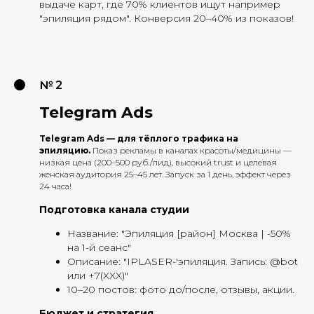
выдаче карт, где 70% клиентов ищут например
"эпиляция рядом". Конверсия 20–40% из показов!
№ 2
Telegram Ads
Telegram Ads — для тёплого трафика на
эпиляцию.
Показ рекламы в каналах красоты/медицины —
низкая цена (200–500 руб./лид), высокий trust и целевая
женская аудитория 25–45 лет. Запуск за 1 день, эффект через
24 часа!
Подготовка канала студии
Название: "Эпиляция [район] Москва | -50%
на 1-й сеанс"
Описание: "IPLASER-'эпиляция. Запись: @bot
или +7(XXX)"
10–20 постов: фото до/после, отзывы, акции.
Бюджет и стратегия