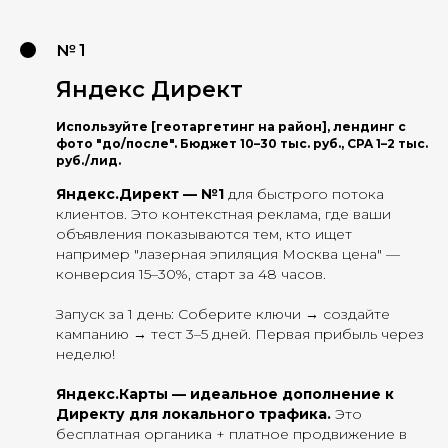
№ 1
Яндекс Директ
Используйте [геотаргетинг на район], лендинг с
фото "до/после". Бюджет 10–30 тыс. руб., CPA 1–2 тыс.
руб./лид.
Яндекс.Директ — №1
для быстрого потока
клиентов. Это контекстная реклама, где ваши
объявления показываются тем, кто ищет
например "лазерная эпиляция Москва цена" —
конверсия 15–30%, старт за 48 часов.
Запуск за 1 день: Соберите ключи → создайте
кампанию → тест 3–5 дней. Первая прибыль через
неделю!
Яндекс.Карты — идеальное дополнение к
Директу для локального трафика.
Это
бесплатная органика + платное продвижение в