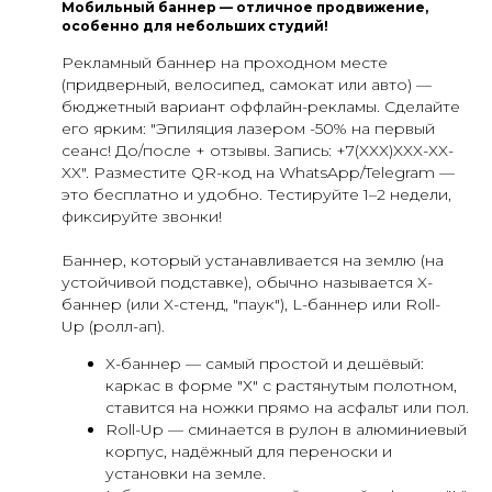
Мобильный баннер — отличное продвижение,
особенно для небольших студий!
Рекламный баннер на проходном месте
(придверный, велосипед, самокат или авто) —
бюджетный вариант оффлайн-рекламы. Сделайте
его ярким: "Эпиляция лазером -50% на первый
сеанс! До/после + отзывы. Запись: +7(XXX)XXX-XX-
XX". Разместите QR-код на WhatsApp/Telegram —
это бесплатно и удобно. Тестируйте 1–2 недели,
фиксируйте звонки!
Баннер, который устанавливается на землю (на
устойчивой подставке), обычно называется X-
баннер (или X-стенд, "паук"), L-баннер или Roll-
Up (ролл-ап).
X-баннер — самый простой и дешёвый:
каркас в форме "Х" с растянутым полотном,
ставится на ножки прямо на асфальт или пол.
Roll-Up — сминается в рулон в алюминиевый
корпус, надёжный для переноски и
установки на земле.​