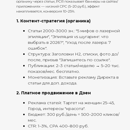
органику через статьи, РСЯ показывает баннеры на сайтах/
приложениях — низкий CPC (5–20 руб.), эффект
накапливается, конверсия 10–25%.
1. Контент-стратегия (органика)
Статьи 2000–3000 зн.: "5 мифов о лазерной
эпиляции", "Эпиляция vs шугаринг: что
выбрать в 2026?", "Уход после лазера: 7
ошибок".
Структура: Заголовки H2, списки, фото до/
после, призыв "Запишитесь по ссылке".
Публикации: 2–3 статьи/неделю → 5–20 тыс.
показов/мес. бесплатно.
Монетизация: Вставьте рекламу Директа в
статьи для доп. дохода.
2. Платное продвижение в Дзен
Реклама статей: Таргет на женщин 25–45,
Город, интересы "красота".
Бюджет: 300 руб./день = 500–2000 кликов/
мес.
CTR: 1–3%, CPA 400–800 руб.