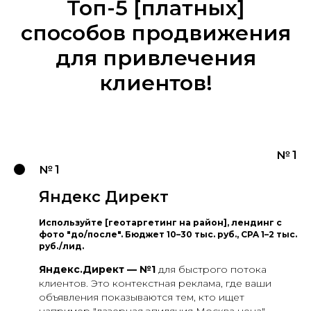
Топ-5 [платных]
способов продвижения
для привлечения
клиентов!
№ 1
№ 1
Яндекс Директ
Используйте [геотаргетинг на район], лендинг с
фото "до/после". Бюджет 10–30 тыс. руб., CPA 1–2 тыс.
руб./лид.
Яндекс.Директ — №1
для быстрого потока
клиентов. Это контекстная реклама, где ваши
объявления показываются тем, кто ищет
например "лазерная эпиляция Москва цена" —