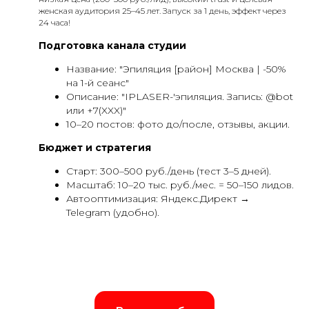
женская аудитория 25–45 лет. Запуск за 1 день, эффект через
24 часа!
Подготовка канала студии
Название: "Эпиляция [район] Москва | -50%
на 1-й сеанс"
Описание: "IPLASER-'эпиляция. Запись: @bot
или +7(XXX)"
10–20 постов: фото до/после, отзывы, акции.
Бюджет и стратегия
Старт: 300–500 руб./день (тест 3–5 дней).
Масштаб: 10–20 тыс. руб./мес. = 50–150 лидов.
Автооптимизация: Яндекс.Директ →
Telegram (удобно).