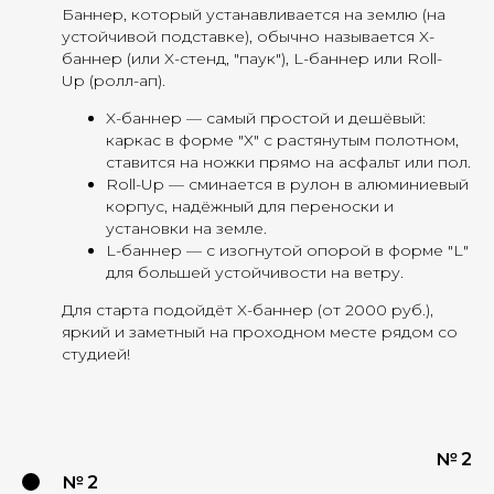
Баннер, который устанавливается на землю (на
устойчивой подставке), обычно называется X-
баннер (или X-стенд, "паук"), L-баннер или Roll-
Up (ролл-ап).
X-баннер — самый простой и дешёвый:
каркас в форме "Х" с растянутым полотном,
ставится на ножки прямо на асфальт или пол.
Roll-Up — сминается в рулон в алюминиевый
корпус, надёжный для переноски и
установки на земле.​
L-баннер — с изогнутой опорой в форме "L"
для большей устойчивости на ветру.
Для старта подойдёт X-баннер (от 2000 руб.),
яркий и заметный на проходном месте рядом со
студией!
№ 2
№ 2