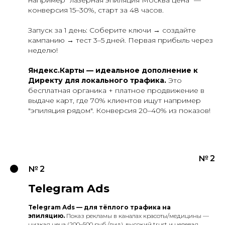
конверсия 15–30%, старт за 48 часов.
Запуск за 1 день: Соберите ключи → создайте
кампанию → тест 3–5 дней. Первая прибыль через
неделю!
Яндекс.Карты — идеальное дополнение к
Директу для локального трафика.
Это
бесплатная органика + платное продвижение в
выдаче карт, где 70% клиентов ищут например
"эпиляция рядом". Конверсия 20–40% из показов!
№ 2
№ 2
Telegram Ads
Telegram Ads — для тёплого трафика на
эпиляцию.
Показ рекламы в каналах красоты/медицины —
низкая цена (200–500 руб./лид), высокий trust и целевая