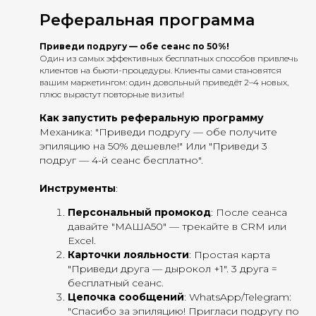
Реферальная программа
Приведи подругу — обе сеанс по 50%!
Один из самых эффективных бесплатных способов привлечь
клиентов на бьюти-процедуры. Клиенты сами становятся
вашим маркетингом: один довольный приведёт 2–4 новых,
плюс вырастут повторные визиты!
Как запустить реферальную программу
Механика: "Приведи подругу — обе получите
эпиляцию на 50% дешевле!" Или "Приведи 3
подруг — 4-й сеанс бесплатно".
Инструменты
:
Персональный промокод
: После сеанса
давайте "МАША50" — трекайте в CRM или
Excel.
Карточки лояльности
: Простая карта
"Приведи друга — дырокол +1". 3 друга =
бесплатный сеанс.
Цепочка сообщений
: WhatsApp/Telegram:
"Спасибо за эпиляцию! Пригласи подругу по